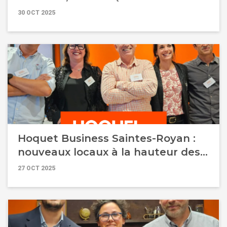
toujours sur la pierre
30 OCT 2025
Hoquet Business Saintes-Royan :
nouveaux locaux à la hauteur des
ambitions d'Atlantique
27 OCT 2025
Transactions