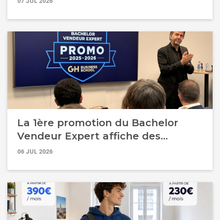
07 JUL 2026
La 1ère promotion du Bachelor
Vendeur Expert affiche des
résultats records !
06 JUL 2026