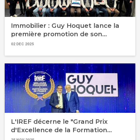
Immobilier : Guy Hoquet lance la
première promotion de son
Bachelor "Vendeur Expert" au sein
02 DEC 2025
de la GH Business School
L'IREF décerne le "Grand Prix
d'Excellence de la Formation
Interne" à Guy Hoquet l'Immobilier