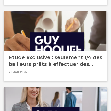
clients commerces &amp;
entreprises !
Etude exclusive : seulement 1/4 des
bailleurs prêts à effectuer des
travaux dans leurs logements
23 JAN 2025
classés G