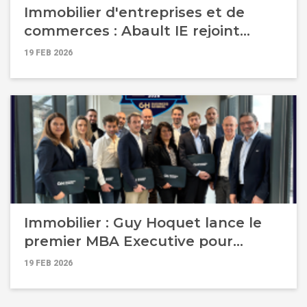
Immobilier d'entreprises et de
commerces : Abault IE rejoint
Hoquet Business pour accélérer sa
19 FEB 2026
croissance régionale
Immobilier : Guy Hoquet lance le
premier MBA Executive pour
dirigeants d'agence face à la
19 FEB 2026
transformation du marché