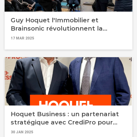
Guy Hoquet l'Immobilier et
Brainsonic révolutionnent la
formation grâce à l'IA
17 MAR 2025
conversationnelle
Hoquet Business : un partenariat
stratégique avec CrediPro pour
faciliter les transactions de ses
30 JAN 2025