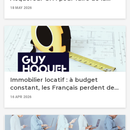
sérénité financière, un standard de
18 MAY 2026
la transaction
Immobilier locatif : à budget
constant, les Français perdent des
mètres carrés
16 APR 2026