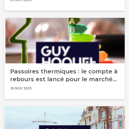
25 NOV 2025
Passoires thermiques : le compte à
rebours est lancé pour le marché
locatif
20 NOV 2025