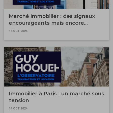
Marché immobilier : des signaux
encourageants mais encore
insuffisants
15 OCT 2024
Immobilier à Paris : un marché sous
tension
14 OCT 2024