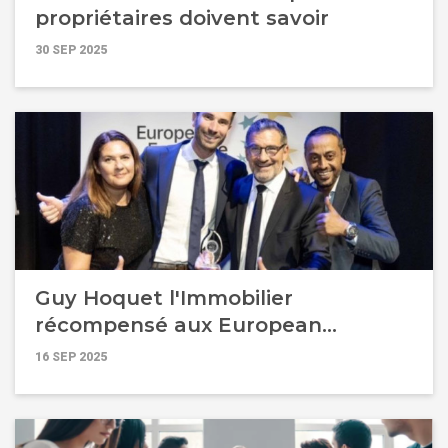
propriétaires doivent savoir
30 SEP 2025
Guy Hoquet l'Immobilier
récompensé aux European
Franchise Awards 2025 !
16 SEP 2025