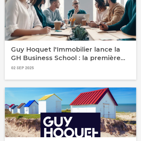
Guy Hoquet l'Immobilier lance la
GH Business School : la première
école diplômante créée par un
02 SEP 2025
réseau pour former, fidéliser et
révéler les talents du secteur
immobilier