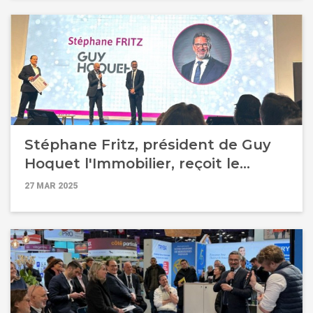
Stéphane Fritz, président de Guy
Hoquet l'Immobilier, reçoit le
Ruban d'Argent de la Franchise
27 MAR 2025
2025