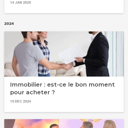
l'immobilier professionnel de
14 JAN 2025
demain !
2024
Immobilier : est-ce le bon moment
pour acheter ?
10 DEC 2024