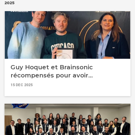
2025
Guy Hoquet et Brainsonic
récompensés pour avoir
transformé la formation métier
15 DEC 2025
grâce à l'IA conversationnelle