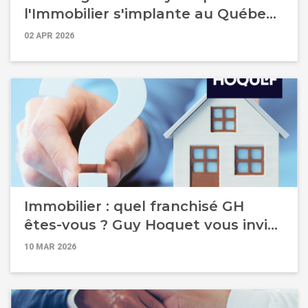
l'Immobilier s'implante au Québec
pour accélérer son développement
02 APR 2026
international !
Immobilier : quel franchisé GH
êtes-vous ? Guy Hoquet vous invite
à le découvrir pendant Franchise
10 MAR 2026
Expo !