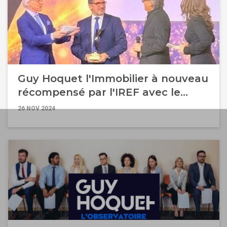
Guy Hoquet l'Immobilier à nouveau
récompensé par l'IREF avec le
"Grand Prix de l'Innovation IA" !
26 NOV 2024