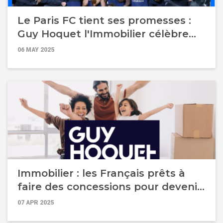
Le Paris FC tient ses promesses :
Guy Hoquet l'Immobilier célèbre
une saison historique à es côtés !
06 MAY 2025
Immobilier : les Français prêts à
faire des concessions pour devenir
propriétaires, dans un marché qui
07 APR 2025
reprend des couleurs !