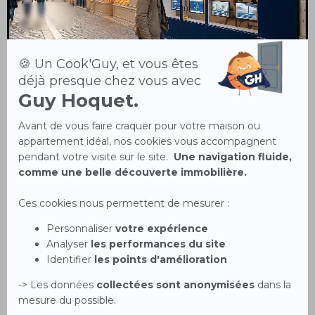
auprès des vendeurs. Les taux
évoluent en permanence,
notre expert s'assure que votre
estimation est bien à jour.
" Je veux d'abord visiter. "
:
Bien sûr ! Mais plus votre
budget est clair en amont, plus
vos visites sont ciblées. Et si
vous avez un coup de cœur,
vous pouvez faire une offre sur-
le-champ.