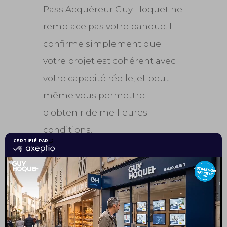
Pass Acquéreur Guy Hoquet ne
remplace pas votre banque. Il
confirme simplement que
votre projet est cohérent avec
votre capacité réelle, et peut
même vous permettre
d'obtenir de meilleures
conditions.
"
Je connais déjà mon budget.
"
: Excellente base ! Le Pass
Acquéreur Guy Hoquet permet
de le valider officiellement