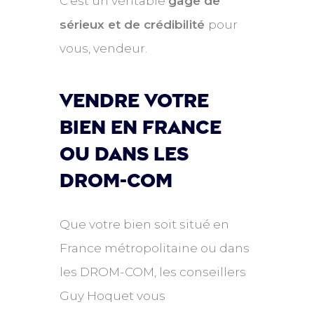
C'est un véritable
gage de
sérieux et de crédibilité
pour
vous, vendeur.
Vendre votre
bien en france
ou dans les
drom-com
Que votre bien soit situé en
France métropolitaine ou dans
les DROM-COM, les conseillers
Guy Hoquet vous