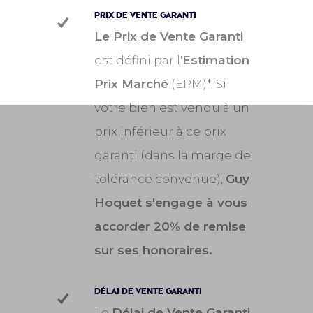
PRIX DE VENTE GARANTI
Le Prix de Vente Garanti
est défini par l'
Estimation
Prix Marché
(EPM)*. Si
votre bien est vendu à un
prix inférieur à ce prix
garanti (dans la marge de
tolérance convenue),
Guy
Hoquet s'engage à vous
accorder 20% de remise
sur ses honoraires.
DÉLAI DE VENTE GARANTI
Le
Délai de Vente Garanti