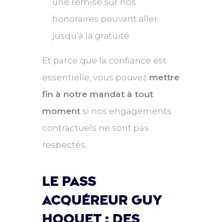
une remise sur nos
honoraires pouvant aller
jusqu’à la gratuité.
Et parce que la confiance est
essentielle, vous pouvez
mettre
fin à notre mandat à tout
moment
si nos engagements
contractuels ne sont pas
respectés.
Le pass
acquéreur guy
hoquet : des