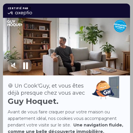
déroulement de cette étape
clé.
Pour Résumer
Avec le
Contrat d’Exclusivité
Guy Hoquet
et le
Pass
Acquéreur Guy Hoquet
, vous
bénéficiez d’un
accompagnement complet,
d’acheteurs qualifiés et de
garanties uniques pour
vendre
votre bien en toute sérénité
.