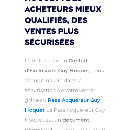
acheteurs mieux
qualifiés, des
ventes plus
sécurisées
Dans le cadre du
Contrat
d’Exclusivité Guy Hoquet
, nous
allons plus loin dans la
sécurisation de votre vente
grâce au
Pass Acquéreur Guy
Hoquet
. Le Pass Acquéreur Guy
Hoquet est un
document
officiel
, délivré après analyse du