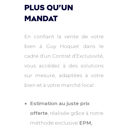
plus qu'un
mandat
En confiant la vente de votre
bien à Guy Hoquet dans le
cadre d’un Contrat d’Exclusivité,
vous accédez à des solutions
sur mesure, adaptées à votre
bien et à votre marché local :
Estimation au juste prix
offerte
, réalisée grâce à notre
méthode exclusive
EPM,