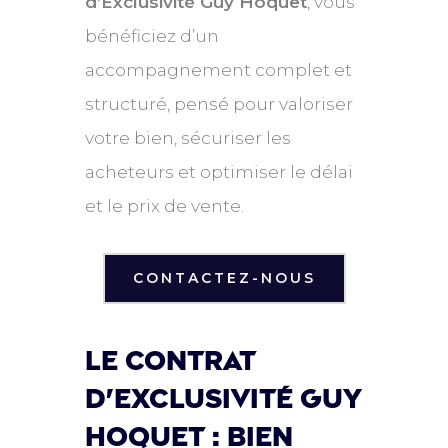
d’Exclusivité Guy Hoquet
, vous
bénéficiez d’un
accompagnement complet et
structuré, pensé pour valoriser
votre bien, sécuriser les
acheteurs et optimiser le délai
et le prix de vente.
CONTACTEZ-NOUS
Le contrat
d'exclusivité guy
hoquet : bien