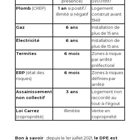
présence)
01/07/1997
Plomb
(CREP)
1 an
si positif /
Logement
illimité si négatif
construit avant
1949
Gaz
6 ans
Installation de
plus de 15 ans
Électricité
6 ans
Installation de
plus de 15 ans
Termites
6 mois
Zones à risque
par arrêté
préfectoral
ERP
(état des
6 mois
Zones à risques
risques)
définies par
arrêté
Assainissement
3 ans
Logement non
non collectif
raccordé au
tout-à-l'égout
Loi Carrez
Illimitée
Vente en
(copropriété)
copropriété
Bon à savoir
: depuis le 1er juillet 2021,
le DPE est